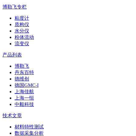
博勒飞专栏
粘度计
质构仪
水分仪
粉体流动
流变仪
产品列表
博勒飞
丹东百特
德维创
德国GMC-I
上海佳航
上海一恒
中毅科技
技术文章
材料特性测试
数据采集分析