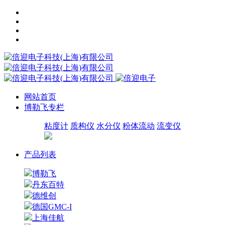
网站首页
博勒飞专栏
粘度计
质构仪
水分仪
粉体流动
流变仪
产品列表
博勒飞
丹东百特
德维创
德国GMC-I
上海佳航