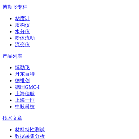
博勒飞专栏
粘度计
质构仪
水分仪
粉体流动
流变仪
产品列表
博勒飞
丹东百特
德维创
德国GMC-I
上海佳航
上海一恒
中毅科技
技术文章
材料特性测试
数据采集分析