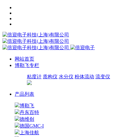
网站首页
博勒飞专栏
粘度计
质构仪
水分仪
粉体流动
流变仪
产品列表
博勒飞
丹东百特
德维创
德国GMC-I
上海佳航