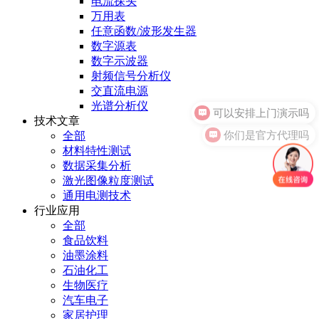
电流探头
万用表
任意函数/波形发生器
数字源表
数字示波器
射频信号分析仪
交直流电源
可以安排上门演示吗
光谱分析仪
技术文章
你们是官方代理吗
全部
材料特性测试
数据采集分析
激光图像粒度测试
通用电测技术
行业应用
全部
食品饮料
油墨涂料
石油化工
生物医疗
汽车电子
家居护理