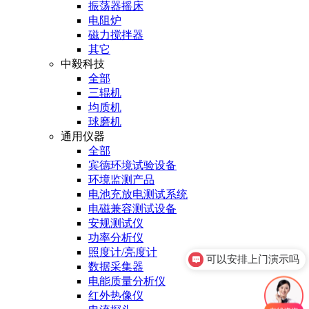
振荡器摇床
电阻炉
磁力搅拌器
其它
中毅科技
全部
三辊机
均质机
球磨机
通用仪器
全部
宾德环境试验设备
环境监测产品
电池充放电测试系统
电磁兼容测试设备
安规测试仪
功率分析仪
照度计/亮度计
可以安排上门演示吗
数据采集器
电能质量分析仪
红外热像仪