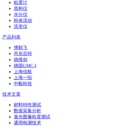
粘度计
质构仪
水分仪
粉体流动
流变仪
产品列表
博勒飞
丹东百特
德维创
德国GMC-I
上海佳航
上海一恒
中毅科技
技术文章
材料特性测试
数据采集分析
激光图像粒度测试
通用电测技术