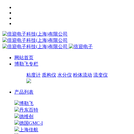
网站首页
博勒飞专栏
粘度计
质构仪
水分仪
粉体流动
流变仪
产品列表
博勒飞
丹东百特
德维创
德国GMC-I
上海佳航