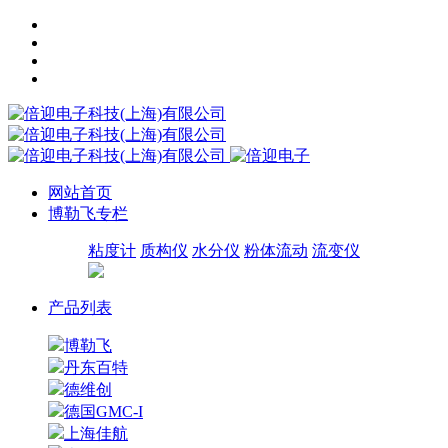
网站首页
博勒飞专栏
粘度计
质构仪
水分仪
粉体流动
流变仪
产品列表
博勒飞
丹东百特
德维创
德国GMC-I
上海佳航