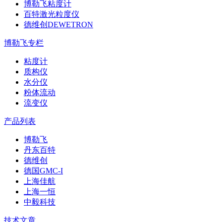
博勒飞粘度计
百特激光粒度仪
德维创DEWETRON
博勒飞专栏
粘度计
质构仪
水分仪
粉体流动
流变仪
产品列表
博勒飞
丹东百特
德维创
德国GMC-I
上海佳航
上海一恒
中毅科技
技术文章