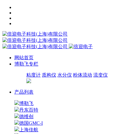
网站首页
博勒飞专栏
粘度计
质构仪
水分仪
粉体流动
流变仪
产品列表
博勒飞
丹东百特
德维创
德国GMC-I
上海佳航