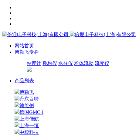
网站首页
博勒飞专栏
粘度计
质构仪
水分仪
粉体流动
流变仪
产品列表
博勒飞
丹东百特
德维创
德国GMC-I
上海佳航
上海一恒
中毅科技