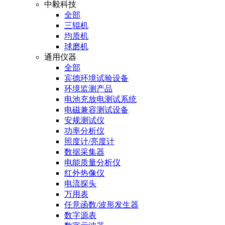
中毅科技
全部
三辊机
均质机
球磨机
通用仪器
全部
宾德环境试验设备
环境监测产品
电池充放电测试系统
电磁兼容测试设备
安规测试仪
功率分析仪
照度计/亮度计
数据采集器
电能质量分析仪
红外热像仪
电流探头
万用表
任意函数/波形发生器
数字源表