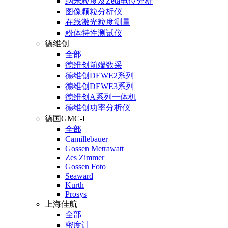
纳米粒度及Zeta电位分析
图像颗粒分析仪
在线激光粒度测量
粉体特性测试仪
德维创
全部
德维创前端数采
德维创DEWE2系列
德维创DEWE3系列
德维创A系列一体机
德维创功率分析仪
德国GMC-I
全部
Camillebauer
Gossen Metrawatt
Zes Zimmer
Gossen Foto
Seaward
Kurth
Prosys
上海佳航
全部
密度计