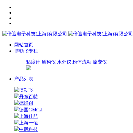
网站首页
博勒飞专栏
粘度计
质构仪
水分仪
粉体流动
流变仪
产品列表
博勒飞
丹东百特
德维创
德国GMC-I
上海佳航
上海一恒
中毅科技