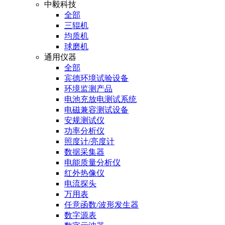
中毅科技
全部
三辊机
均质机
球磨机
通用仪器
全部
宾德环境试验设备
环境监测产品
电池充放电测试系统
电磁兼容测试设备
安规测试仪
功率分析仪
照度计/亮度计
数据采集器
电能质量分析仪
红外热像仪
电流探头
万用表
任意函数/波形发生器
数字源表