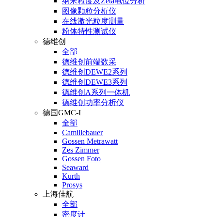
纳米粒度及Zeta电位分析
图像颗粒分析仪
在线激光粒度测量
粉体特性测试仪
德维创
全部
德维创前端数采
德维创DEWE2系列
德维创DEWE3系列
德维创A系列一体机
德维创功率分析仪
德国GMC-I
全部
Camillebauer
Gossen Metrawatt
Zes Zimmer
Gossen Foto
Seaward
Kurth
Prosys
上海佳航
全部
密度计