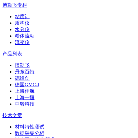
博勒飞专栏
粘度计
质构仪
水分仪
粉体流动
流变仪
产品列表
博勒飞
丹东百特
德维创
德国GMC-I
上海佳航
上海一恒
中毅科技
技术文章
材料特性测试
数据采集分析