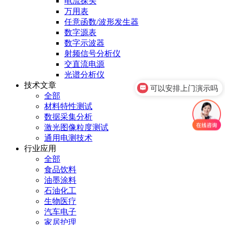
电流探头
万用表
任意函数/波形发生器
数字源表
数字示波器
射频信号分析仪
交直流电源
光谱分析仪
技术文章
可以安排上门演示吗
全部
材料特性测试
数据采集分析
激光图像粒度测试
通用电测技术
行业应用
全部
食品饮料
油墨涂料
石油化工
生物医疗
汽车电子
家居护理