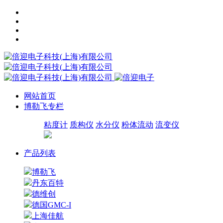
网站首页
博勒飞专栏
粘度计
质构仪
水分仪
粉体流动
流变仪
产品列表
博勒飞
丹东百特
德维创
德国GMC-I
上海佳航