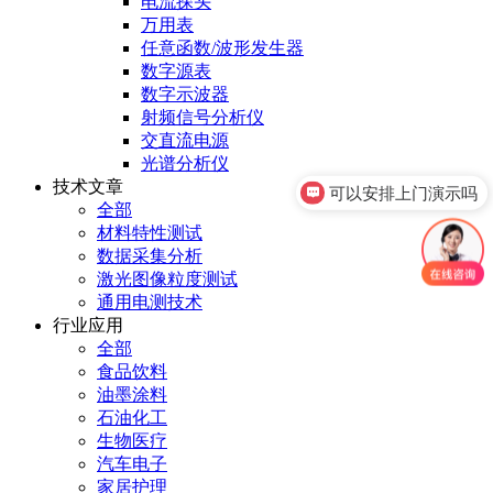
电流探头
万用表
任意函数/波形发生器
数字源表
数字示波器
射频信号分析仪
交直流电源
光谱分析仪
技术文章
可以安排上门演示吗
全部
材料特性测试
数据采集分析
激光图像粒度测试
通用电测技术
行业应用
全部
食品饮料
油墨涂料
石油化工
生物医疗
汽车电子
家居护理