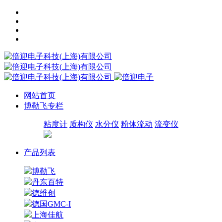
网站首页
博勒飞专栏
粘度计
质构仪
水分仪
粉体流动
流变仪
产品列表
博勒飞
丹东百特
德维创
德国GMC-I
上海佳航