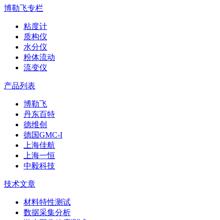
博勒飞专栏
粘度计
质构仪
水分仪
粉体流动
流变仪
产品列表
博勒飞
丹东百特
德维创
德国GMC-I
上海佳航
上海一恒
中毅科技
技术文章
材料特性测试
数据采集分析