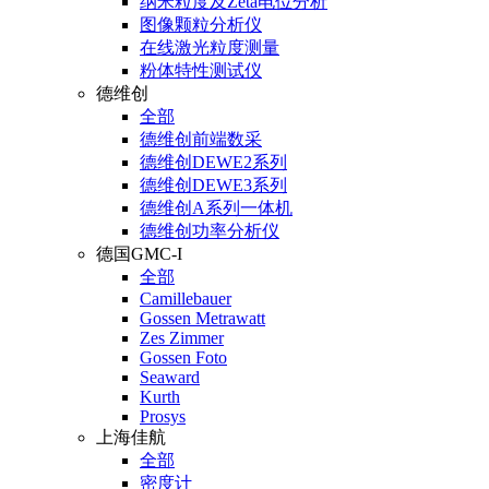
纳米粒度及Zeta电位分析
图像颗粒分析仪
在线激光粒度测量
粉体特性测试仪
德维创
全部
德维创前端数采
德维创DEWE2系列
德维创DEWE3系列
德维创A系列一体机
德维创功率分析仪
德国GMC-I
全部
Camillebauer
Gossen Metrawatt
Zes Zimmer
Gossen Foto
Seaward
Kurth
Prosys
上海佳航
全部
密度计