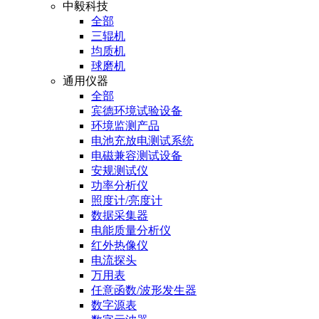
中毅科技
全部
三辊机
均质机
球磨机
通用仪器
全部
宾德环境试验设备
环境监测产品
电池充放电测试系统
电磁兼容测试设备
安规测试仪
功率分析仪
照度计/亮度计
数据采集器
电能质量分析仪
红外热像仪
电流探头
万用表
任意函数/波形发生器
数字源表