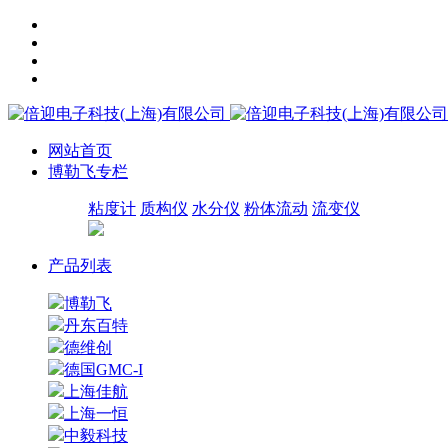
网站首页
博勒飞专栏
粘度计
质构仪
水分仪
粉体流动
流变仪
产品列表
博勒飞
丹东百特
德维创
德国GMC-I
上海佳航
上海一恒
中毅科技