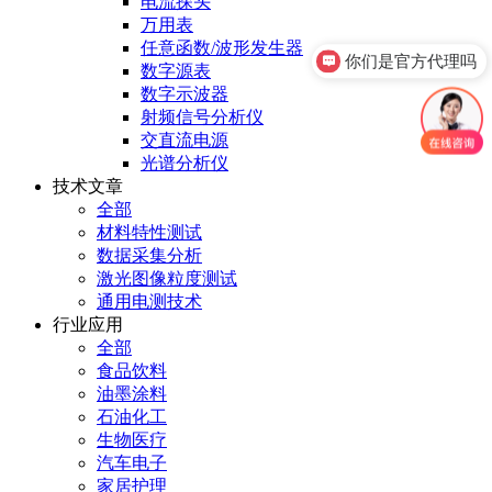
电流探头
万用表
任意函数/波形发生器
你们是官方代理吗
数字源表
数字示波器
射频信号分析仪
交直流电源
光谱分析仪
技术文章
全部
材料特性测试
数据采集分析
激光图像粒度测试
通用电测技术
行业应用
全部
食品饮料
油墨涂料
石油化工
生物医疗
汽车电子
家居护理