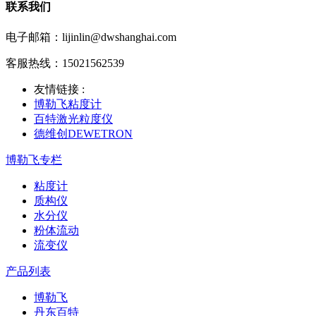
联系我们
电子邮箱：lijinlin@dwshanghai.com
客服热线：15021562539
友情链接 :
博勒飞粘度计
百特激光粒度仪
德维创DEWETRON
博勒飞专栏
粘度计
质构仪
水分仪
粉体流动
流变仪
产品列表
博勒飞
丹东百特