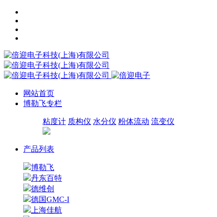
网站首页
博勒飞专栏
粘度计
质构仪
水分仪
粉体流动
流变仪
产品列表
博勒飞
丹东百特
德维创
德国GMC-I
上海佳航