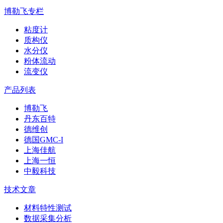
博勒飞专栏
粘度计
质构仪
水分仪
粉体流动
流变仪
产品列表
博勒飞
丹东百特
德维创
德国GMC-I
上海佳航
上海一恒
中毅科技
技术文章
材料特性测试
数据采集分析