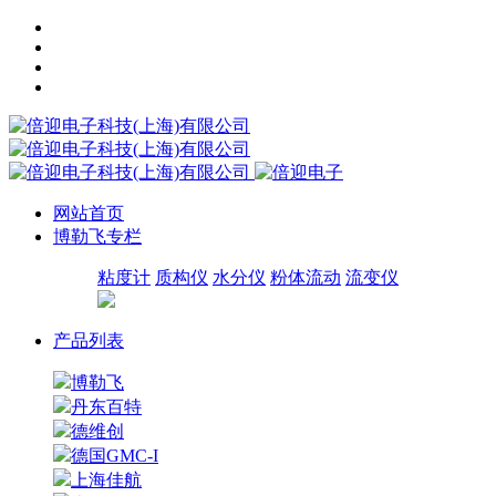
网站首页
博勒飞专栏
粘度计
质构仪
水分仪
粉体流动
流变仪
产品列表
博勒飞
丹东百特
德维创
德国GMC-I
上海佳航