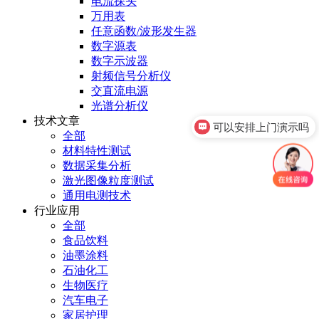
电流探头
万用表
任意函数/波形发生器
数字源表
数字示波器
射频信号分析仪
交直流电源
光谱分析仪
技术文章
可以安排上门演示吗
全部
材料特性测试
数据采集分析
激光图像粒度测试
通用电测技术
行业应用
全部
食品饮料
油墨涂料
石油化工
生物医疗
汽车电子
家居护理