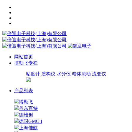
网站首页
博勒飞专栏
粘度计
质构仪
水分仪
粉体流动
流变仪
产品列表
博勒飞
丹东百特
德维创
德国GMC-I
上海佳航