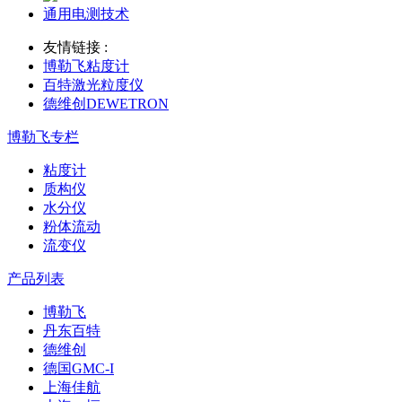
通用电测技术
友情链接 :
博勒飞粘度计
百特激光粒度仪
德维创DEWETRON
博勒飞专栏
粘度计
质构仪
水分仪
粉体流动
流变仪
产品列表
博勒飞
丹东百特
德维创
德国GMC-I
上海佳航