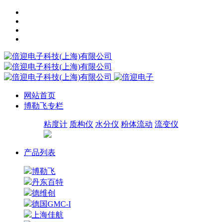
网站首页
博勒飞专栏
粘度计
质构仪
水分仪
粉体流动
流变仪
产品列表
博勒飞
丹东百特
德维创
德国GMC-I
上海佳航