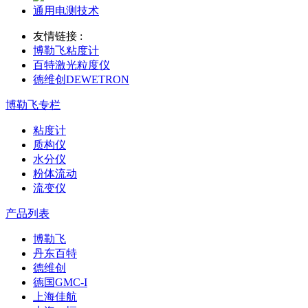
通用电测技术
友情链接 :
博勒飞粘度计
百特激光粒度仪
德维创DEWETRON
博勒飞专栏
粘度计
质构仪
水分仪
粉体流动
流变仪
产品列表
博勒飞
丹东百特
德维创
德国GMC-I
上海佳航