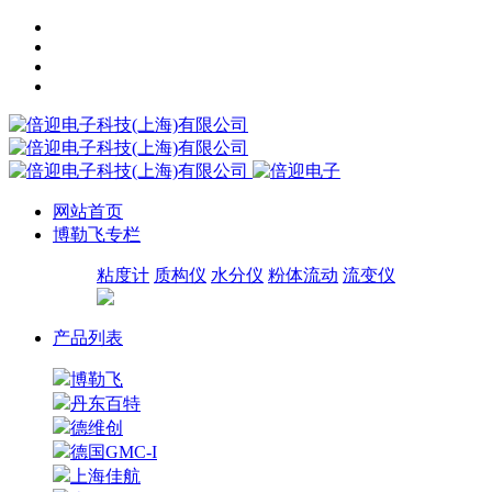
网站首页
博勒飞专栏
粘度计
质构仪
水分仪
粉体流动
流变仪
产品列表
博勒飞
丹东百特
德维创
德国GMC-I
上海佳航