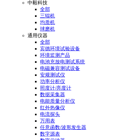
中毅科技
全部
三辊机
均质机
球磨机
通用仪器
全部
宾德环境试验设备
环境监测产品
电池充放电测试系统
电磁兼容测试设备
安规测试仪
功率分析仪
照度计/亮度计
数据采集器
电能质量分析仪
红外热像仪
电流探头
万用表
任意函数/波形发生器
数字源表