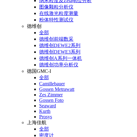
纳米粒度及Zeta电位分析
图像颗粒分析仪
在线激光粒度测量
粉体特性测试仪
德维创
全部
德维创前端数采
德维创DEWE2系列
德维创DEWE3系列
德维创A系列一体机
德维创功率分析仪
德国GMC-I
全部
Camillebauer
Gossen Metrawatt
Zes Zimmer
Gossen Foto
Seaward
Kurth
Prosys
上海佳航
全部
密度计