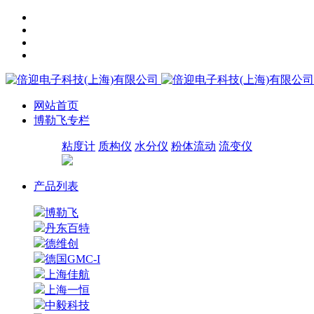
网站首页
博勒飞专栏
粘度计
质构仪
水分仪
粉体流动
流变仪
产品列表
博勒飞
丹东百特
德维创
德国GMC-I
上海佳航
上海一恒
中毅科技