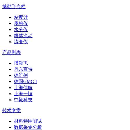
博勒飞专栏
粘度计
质构仪
水分仪
粉体流动
流变仪
产品列表
博勒飞
丹东百特
德维创
德国GMC-I
上海佳航
上海一恒
中毅科技
技术文章
材料特性测试
数据采集分析