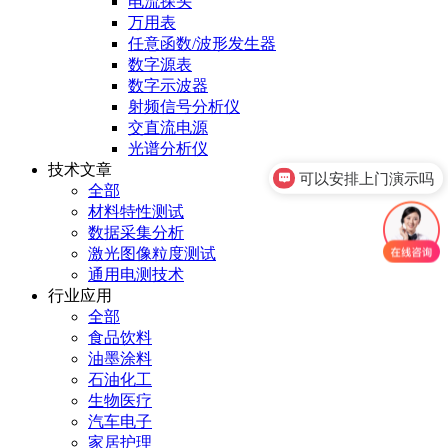
电流探头
万用表
任意函数/波形发生器
数字源表
数字示波器
射频信号分析仪
交直流电源
光谱分析仪
技术文章
可以安排上门演示吗
全部
材料特性测试
数据采集分析
激光图像粒度测试
通用电测技术
行业应用
全部
食品饮料
油墨涂料
石油化工
生物医疗
汽车电子
家居护理