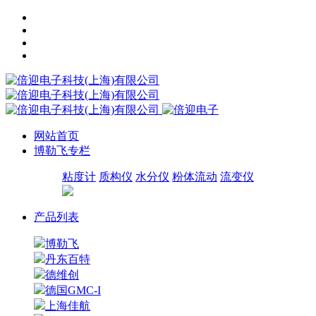
网站首页
博勒飞专栏
粘度计
质构仪
水分仪
粉体流动
流变仪
产品列表
博勒飞
丹东百特
德维创
德国GMC-I
上海佳航