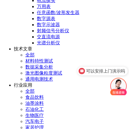
电流探头
万用表
任意函数/波形发生器
数字源表
数字示波器
射频信号分析仪
交直流电源
光谱分析仪
技术文章
全部
材料特性测试
数据采集分析
可以安排上门演示吗
激光图像粒度测试
通用电测技术
行业应用
全部
食品饮料
油墨涂料
石油化工
生物医疗
汽车电子
家居护理