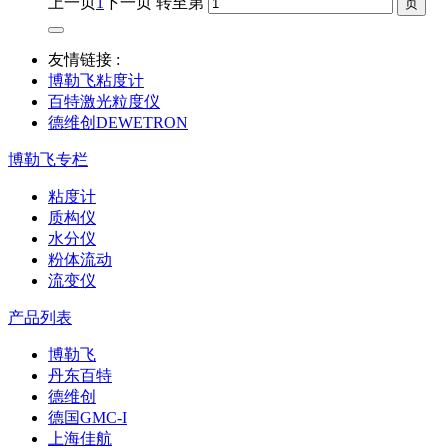
上一页
1
下一页
转至第
友情链接 :
博勒飞粘度计
百特激光粒度仪
德维创DEWETRON
博勒飞专栏
粘度计
质构仪
水分仪
粉体流动
流变仪
产品列表
博勒飞
丹东百特
德维创
德国GMC-I
上海佳航