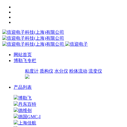
网站首页
博勒飞专栏
粘度计
质构仪
水分仪
粉体流动
流变仪
产品列表
博勒飞
丹东百特
德维创
德国GMC-I
上海佳航