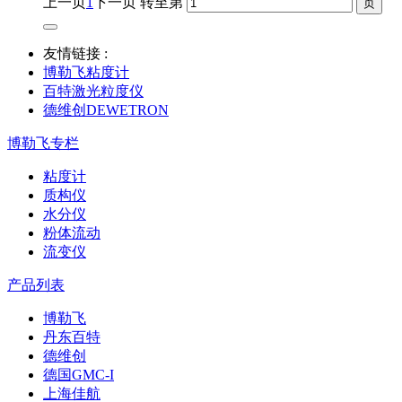
上一页
1
下一页
转至第
友情链接 :
博勒飞粘度计
百特激光粒度仪
德维创DEWETRON
博勒飞专栏
粘度计
质构仪
水分仪
粉体流动
流变仪
产品列表
博勒飞
丹东百特
德维创
德国GMC-I
上海佳航