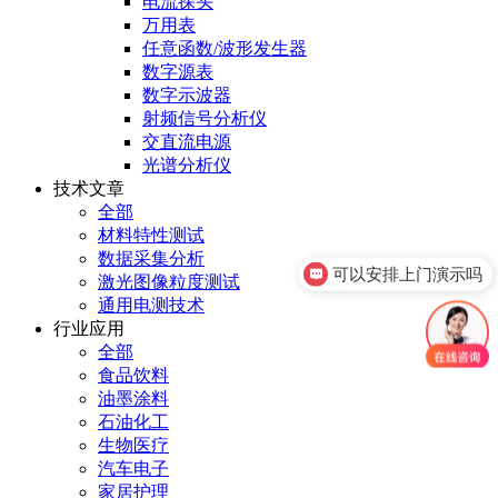
电流探头
万用表
任意函数/波形发生器
数字源表
数字示波器
射频信号分析仪
交直流电源
光谱分析仪
技术文章
全部
材料特性测试
可以安排上门演示吗
数据采集分析
激光图像粒度测试
你们是官方代理吗
通用电测技术
行业应用
全部
食品饮料
油墨涂料
石油化工
生物医疗
汽车电子
家居护理