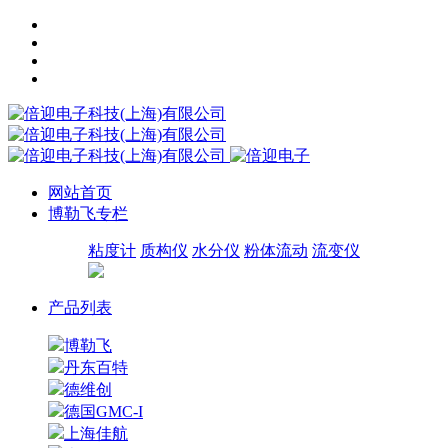
网站首页
博勒飞专栏
粘度计
质构仪
水分仪
粉体流动
流变仪
产品列表
博勒飞
丹东百特
德维创
德国GMC-I
上海佳航