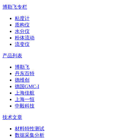
博勒飞专栏
粘度计
质构仪
水分仪
粉体流动
流变仪
产品列表
博勒飞
丹东百特
德维创
德国GMC-I
上海佳航
上海一恒
中毅科技
技术文章
材料特性测试
数据采集分析