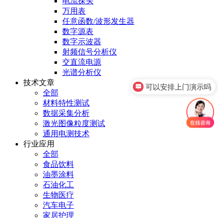
电流探头
万用表
任意函数/波形发生器
数字源表
数字示波器
射频信号分析仪
交直流电源
光谱分析仪
技术文章
可以安排上门演示吗
全部
材料特性测试
数据采集分析
激光图像粒度测试
通用电测技术
行业应用
全部
食品饮料
油墨涂料
石油化工
生物医疗
汽车电子
家居护理