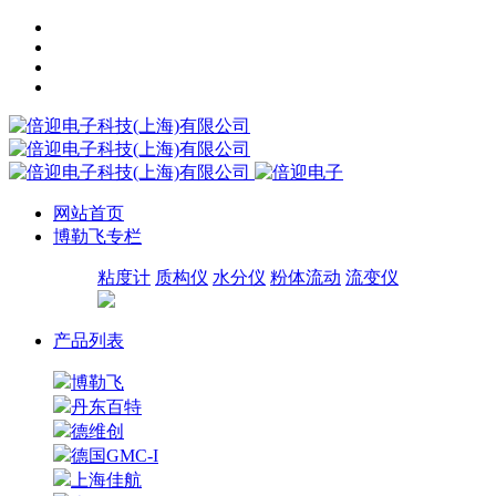
网站首页
博勒飞专栏
粘度计
质构仪
水分仪
粉体流动
流变仪
产品列表
博勒飞
丹东百特
德维创
德国GMC-I
上海佳航