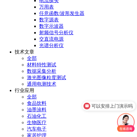
电流探头
万用表
任意函数/波形发生器
数字源表
数字示波器
射频信号分析仪
交直流电源
光谱分析仪
技术文章
全部
材料特性测试
数据采集分析
激光图像粒度测试
通用电测技术
行业应用
全部
食品饮料
可以安排上门演示吗
油墨涂料
石油化工
生物医疗
汽车电子
家居护理