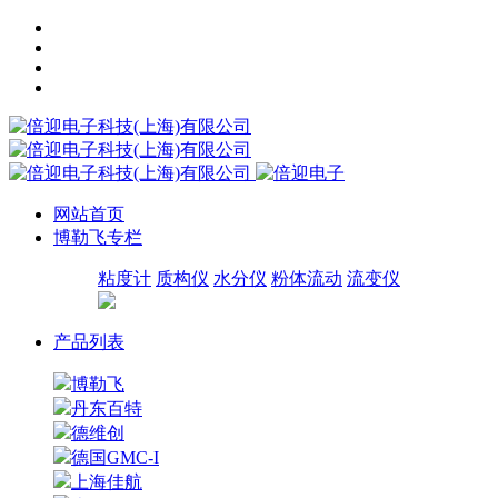
网站首页
博勒飞专栏
粘度计
质构仪
水分仪
粉体流动
流变仪
产品列表
博勒飞
丹东百特
德维创
德国GMC-I
上海佳航