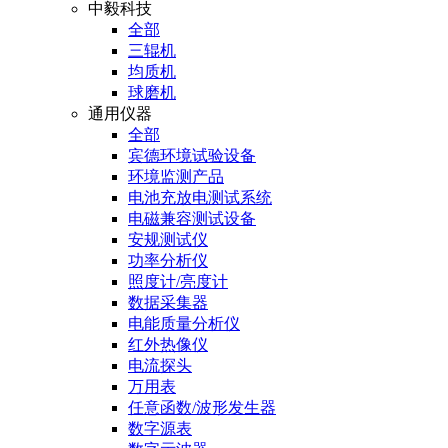
中毅科技
全部
三辊机
均质机
球磨机
通用仪器
全部
宾德环境试验设备
环境监测产品
电池充放电测试系统
电磁兼容测试设备
安规测试仪
功率分析仪
照度计/亮度计
数据采集器
电能质量分析仪
红外热像仪
电流探头
万用表
任意函数/波形发生器
数字源表