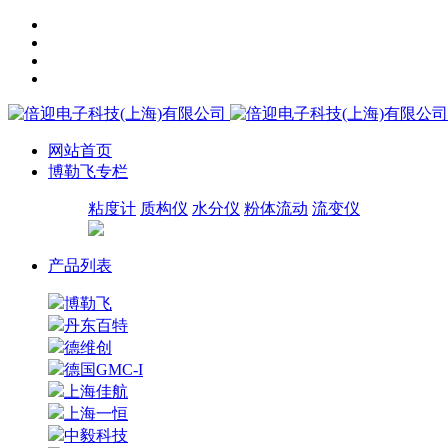
网站首页
博勒飞专栏
粘度计
质构仪
水分仪
粉体流动
流变仪
产品列表
博勒飞
丹东百特
德维创
德国GMC-I
上海佳航
上海一恒
中毅科技