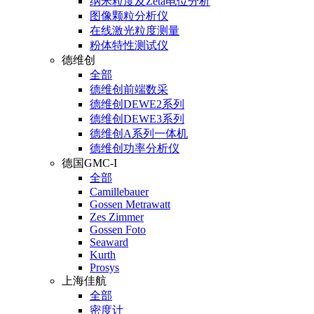
纳米粒度及Zeta电位分析
图像颗粒分析仪
在线激光粒度测量
粉体特性测试仪
德维创
全部
德维创前端数采
德维创DEWE2系列
德维创DEWE3系列
德维创A系列一体机
德维创功率分析仪
德国GMC-I
全部
Camillebauer
Gossen Metrawatt
Zes Zimmer
Gossen Foto
Seaward
Kurth
Prosys
上海佳航
全部
密度计