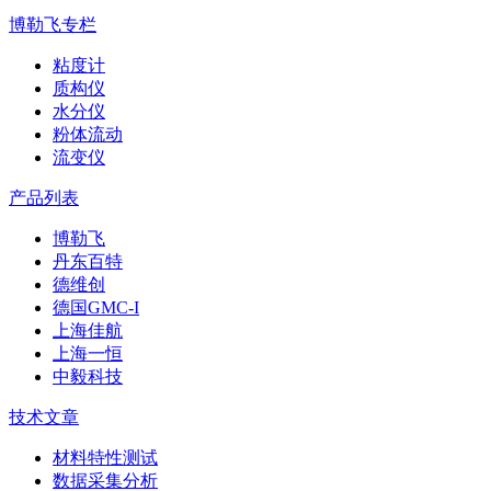
博勒飞专栏
粘度计
质构仪
水分仪
粉体流动
流变仪
产品列表
博勒飞
丹东百特
德维创
德国GMC-I
上海佳航
上海一恒
中毅科技
技术文章
材料特性测试
数据采集分析