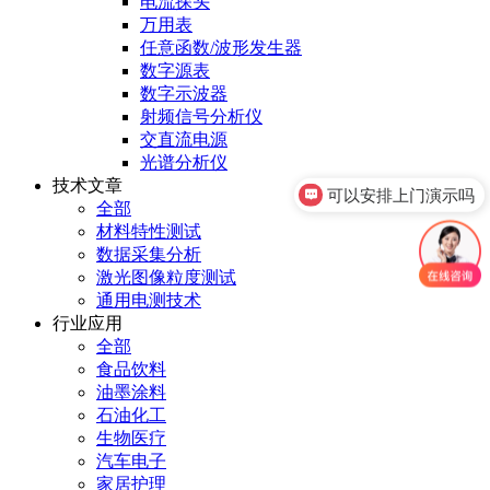
电流探头
万用表
任意函数/波形发生器
数字源表
数字示波器
射频信号分析仪
交直流电源
光谱分析仪
技术文章
可以安排上门演示吗
全部
材料特性测试
数据采集分析
激光图像粒度测试
通用电测技术
行业应用
全部
食品饮料
油墨涂料
石油化工
生物医疗
汽车电子
家居护理