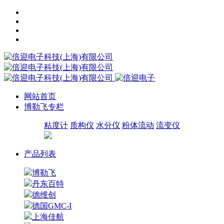
网站首页
博勒飞专栏
粘度计
质构仪
水分仪
粉体流动
流变仪
产品列表
博勒飞
丹东百特
德维创
德国GMC-I
上海佳航