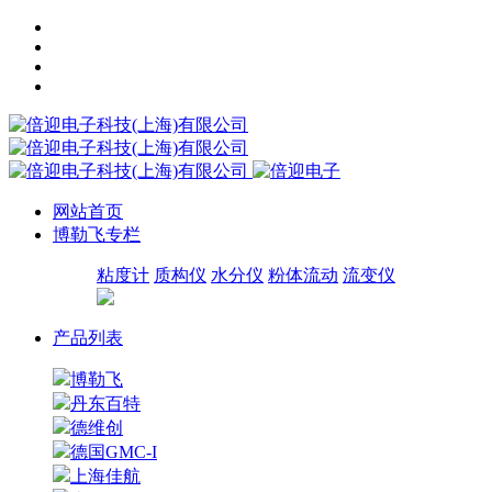
网站首页
博勒飞专栏
粘度计
质构仪
水分仪
粉体流动
流变仪
产品列表
博勒飞
丹东百特
德维创
德国GMC-I
上海佳航