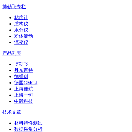
博勒飞专栏
粘度计
质构仪
水分仪
粉体流动
流变仪
产品列表
博勒飞
丹东百特
德维创
德国GMC-I
上海佳航
上海一恒
中毅科技
技术文章
材料特性测试
数据采集分析