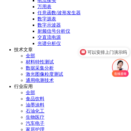
电流探头
万用表
任意函数/波形发生器
数字源表
数字示波器
射频信号分析仪
交直流电源
光谱分析仪
技术文章
可以安排上门演示吗
全部
材料特性测试
数据采集分析
激光图像粒度测试
通用电测技术
行业应用
全部
食品饮料
油墨涂料
石油化工
生物医疗
汽车电子
家居护理