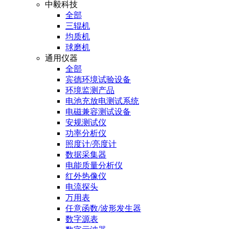
中毅科技
全部
三辊机
均质机
球磨机
通用仪器
全部
宾德环境试验设备
环境监测产品
电池充放电测试系统
电磁兼容测试设备
安规测试仪
功率分析仪
照度计/亮度计
数据采集器
电能质量分析仪
红外热像仪
电流探头
万用表
任意函数/波形发生器
数字源表