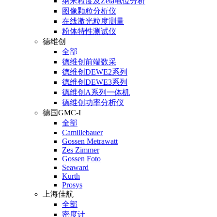
纳米粒度及Zeta电位分析
图像颗粒分析仪
在线激光粒度测量
粉体特性测试仪
德维创
全部
德维创前端数采
德维创DEWE2系列
德维创DEWE3系列
德维创A系列一体机
德维创功率分析仪
德国GMC-I
全部
Camillebauer
Gossen Metrawatt
Zes Zimmer
Gossen Foto
Seaward
Kurth
Prosys
上海佳航
全部
密度计