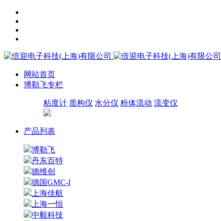
网站首页
博勒飞专栏
粘度计
质构仪
水分仪
粉体流动
流变仪
产品列表
博勒飞
丹东百特
德维创
德国GMC-I
上海佳航
上海一恒
中毅科技