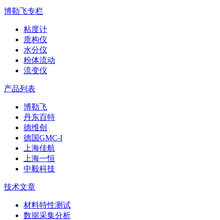
博勒飞专栏
粘度计
质构仪
水分仪
粉体流动
流变仪
产品列表
博勒飞
丹东百特
德维创
德国GMC-I
上海佳航
上海一恒
中毅科技
技术文章
材料特性测试
数据采集分析