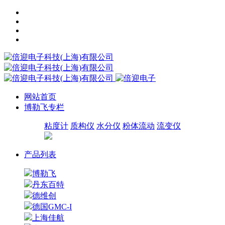
网站首页
博勒飞专栏
粘度计
质构仪
水分仪
粉体流动
流变仪
产品列表
博勒飞
丹东百特
德维创
德国GMC-I
上海佳航