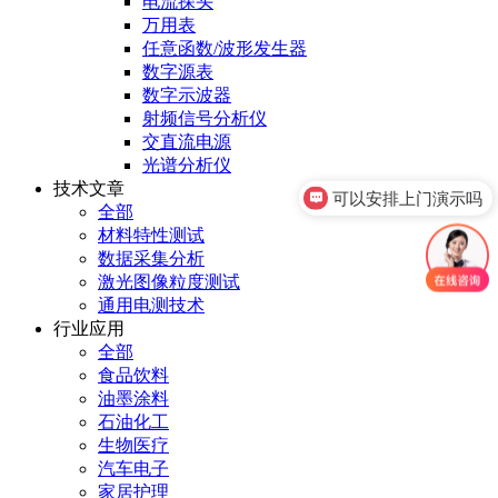
电流探头
万用表
任意函数/波形发生器
数字源表
数字示波器
射频信号分析仪
交直流电源
光谱分析仪
技术文章
可以安排上门演示吗
全部
材料特性测试
数据采集分析
激光图像粒度测试
通用电测技术
行业应用
全部
食品饮料
油墨涂料
石油化工
生物医疗
汽车电子
家居护理