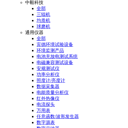
中毅科技
全部
三辊机
均质机
球磨机
通用仪器
全部
宾德环境试验设备
环境监测产品
电池充放电测试系统
电磁兼容测试设备
安规测试仪
功率分析仪
照度计/亮度计
数据采集器
电能质量分析仪
红外热像仪
电流探头
万用表
任意函数/波形发生器
数字源表