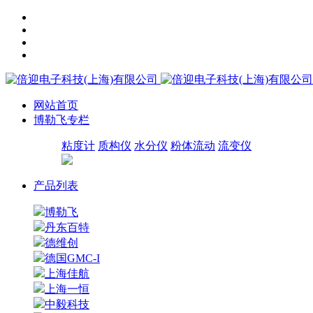
网站首页
博勒飞专栏
粘度计
质构仪
水分仪
粉体流动
流变仪
产品列表
博勒飞
丹东百特
德维创
德国GMC-I
上海佳航
上海一恒
中毅科技