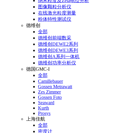
纳米粒度及Zeta电位分析
图像颗粒分析仪
在线激光粒度测量
粉体特性测试仪
德维创
全部
德维创前端数采
德维创DEWE2系列
德维创DEWE3系列
德维创A系列一体机
德维创功率分析仪
德国GMC-I
全部
Camillebauer
Gossen Metrawatt
Zes Zimmer
Gossen Foto
Seaward
Kurth
Prosys
上海佳航
全部
密度计