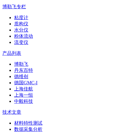
博勒飞专栏
粘度计
质构仪
水分仪
粉体流动
流变仪
产品列表
博勒飞
丹东百特
德维创
德国GMC-I
上海佳航
上海一恒
中毅科技
技术文章
材料特性测试
数据采集分析