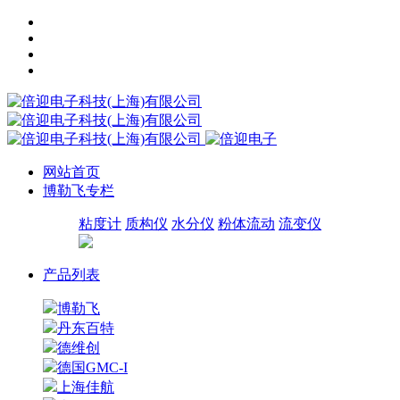
网站首页
博勒飞专栏
粘度计
质构仪
水分仪
粉体流动
流变仪
产品列表
博勒飞
丹东百特
德维创
德国GMC-I
上海佳航