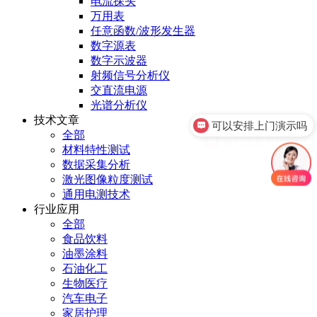
电流探头
万用表
任意函数/波形发生器
数字源表
数字示波器
射频信号分析仪
交直流电源
可以安排上门演示吗
光谱分析仪
技术文章
你们是官方代理吗
全部
材料特性测试
数据采集分析
激光图像粒度测试
通用电测技术
行业应用
全部
食品饮料
油墨涂料
石油化工
生物医疗
汽车电子
家居护理