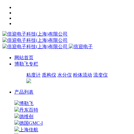
网站首页
博勒飞专栏
粘度计
质构仪
水分仪
粉体流动
流变仪
产品列表
博勒飞
丹东百特
德维创
德国GMC-I
上海佳航