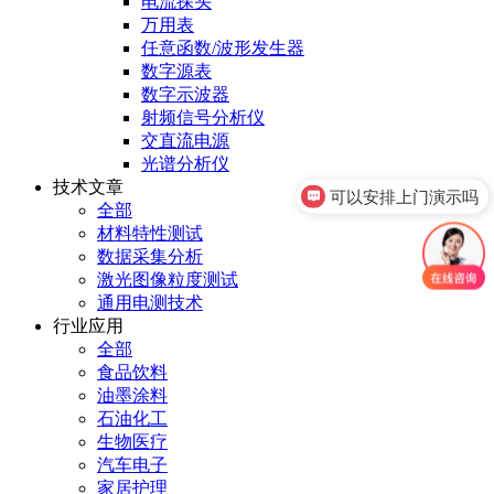
电流探头
万用表
任意函数/波形发生器
数字源表
数字示波器
射频信号分析仪
交直流电源
光谱分析仪
可以安排上门演示吗
技术文章
全部
你们是官方代理吗
材料特性测试
数据采集分析
激光图像粒度测试
通用电测技术
行业应用
全部
食品饮料
油墨涂料
石油化工
生物医疗
汽车电子
家居护理