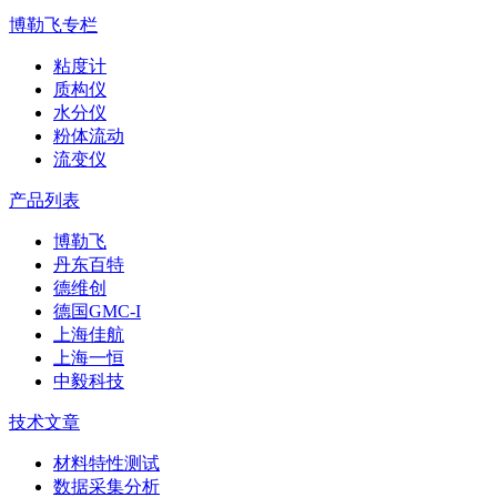
博勒飞专栏
粘度计
质构仪
水分仪
粉体流动
流变仪
产品列表
博勒飞
丹东百特
德维创
德国GMC-I
上海佳航
上海一恒
中毅科技
技术文章
材料特性测试
数据采集分析