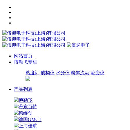
网站首页
博勒飞专栏
粘度计
质构仪
水分仪
粉体流动
流变仪
产品列表
博勒飞
丹东百特
德维创
德国GMC-I
上海佳航