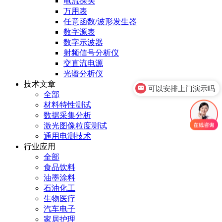
电流探头
万用表
任意函数/波形发生器
数字源表
数字示波器
射频信号分析仪
交直流电源
光谱分析仪
技术文章
可以安排上门演示吗
全部
材料特性测试
数据采集分析
激光图像粒度测试
通用电测技术
行业应用
全部
食品饮料
油墨涂料
石油化工
生物医疗
汽车电子
家居护理