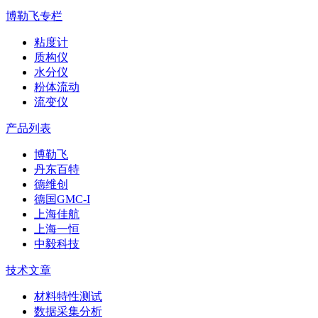
博勒飞专栏
粘度计
质构仪
水分仪
粉体流动
流变仪
产品列表
博勒飞
丹东百特
德维创
德国GMC-I
上海佳航
上海一恒
中毅科技
技术文章
材料特性测试
数据采集分析