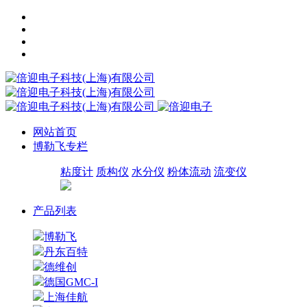
网站首页
博勒飞专栏
粘度计
质构仪
水分仪
粉体流动
流变仪
产品列表
博勒飞
丹东百特
德维创
德国GMC-I
上海佳航