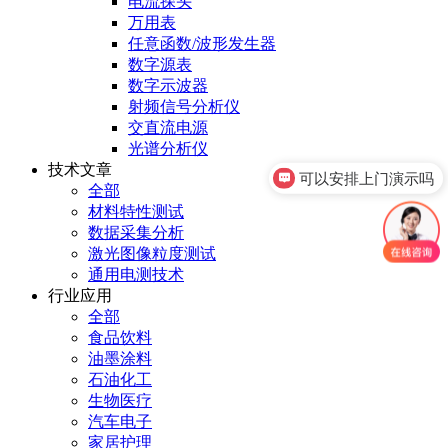
电流探头
万用表
任意函数/波形发生器
数字源表
数字示波器
射频信号分析仪
交直流电源
光谱分析仪
技术文章
可以安排上门演示吗
全部
材料特性测试
数据采集分析
激光图像粒度测试
通用电测技术
行业应用
全部
食品饮料
油墨涂料
石油化工
生物医疗
汽车电子
家居护理