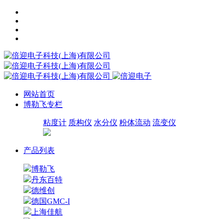
网站首页
博勒飞专栏
粘度计
质构仪
水分仪
粉体流动
流变仪
产品列表
博勒飞
丹东百特
德维创
德国GMC-I
上海佳航