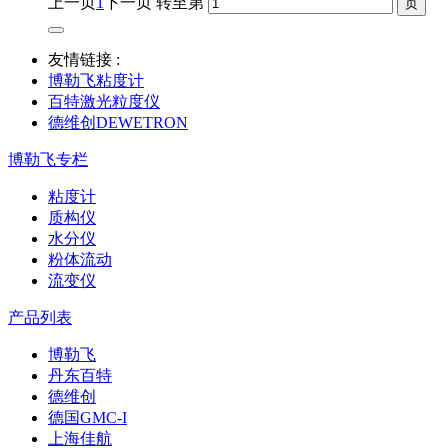
上一页
1
下一页
转至第
友情链接 :
博勒飞粘度计
百特激光粒度仪
德维创DEWETRON
博勒飞专栏
粘度计
质构仪
水分仪
粉体流动
流变仪
产品列表
博勒飞
丹东百特
德维创
德国GMC-I
上海佳航