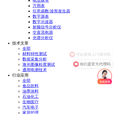
电流探头
万用表
任意函数/波形发生器
数字源表
数字示波器
射频信号分析仪
交直流电源
光谱分析仪
技术文章
全部
可以安排上门演示吗
材料特性测试
数据采集分析
你们是官方代理吗
激光图像粒度测试
通用电测技术
行业应用
全部
食品饮料
油墨涂料
石油化工
生物医疗
汽车电子
家居护理